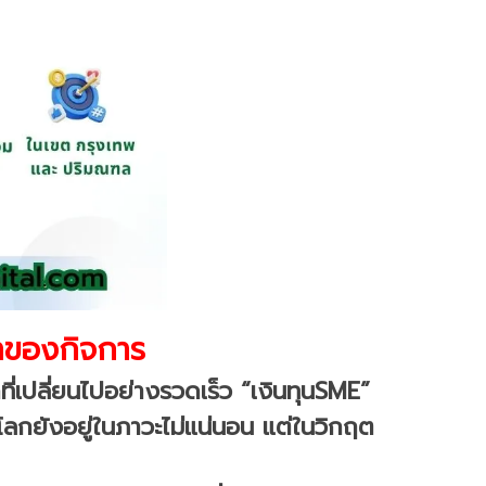
าของกิจการ
คที่เปลี่ยนไปอย่างรวดเร็ว “เงินทุนSME”
โลกยังอยู่ในภาวะไม่แน่นอน แต่ในวิกฤต