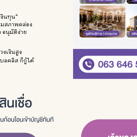
งินทุน"
สริมสภาพคล่อง
อนุมัติง่าย
 วงเงินสูง
บลคลิส ก็กู้ได้