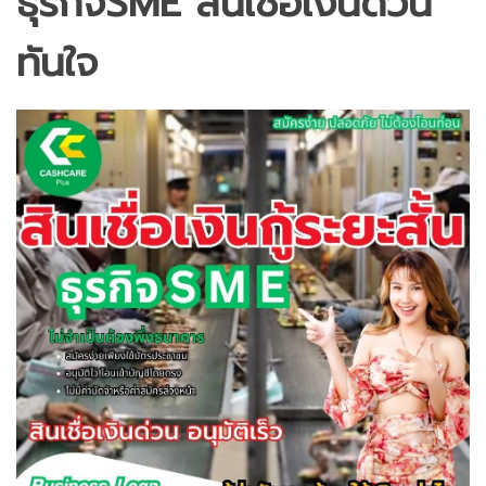
ธุรกิจSME สินเชื่อเงินด่วน
ทันใจ