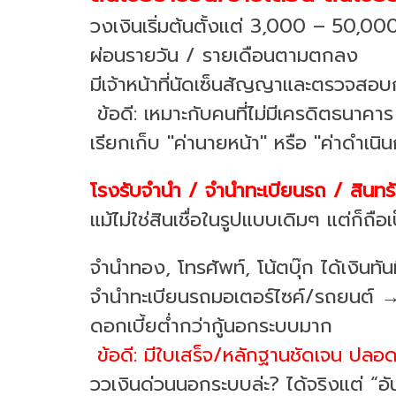
วงเงินเริ่มต้นตั้งแต่ 3,000 – 50,00
ผ่อนรายวัน / รายเดือนตามตกลง
มีเจ้าหน้าที่นัดเซ็นสัญญาและตรวจสอ
ข้อดี: เหมาะกับคนที่ไม่มีเครดิตธนาคา
เรียกเก็บ "ค่านายหน้า" หรือ "ค่าดำเนิ
โรงรับจำนำ / จำนำทะเบียนรถ / สินทรัพย์อ
แม้ไม่ใช่สินเชื่อในรูปแบบเดิมๆ แต่ก็ถือเ
จำนำทอง, โทรศัพท์, โน้ตบุ๊ก ได้เงินทัน
จำนำทะเบียนรถมอเตอร์ไซค์/รถยนต์ →
ดอกเบี้ยต่ำกว่ากู้นอกระบบมาก
ข้อดี: มีใบเสร็จ/หลักฐานชัดเจน ปลอดภ
ววเงินด่วนนอกระบบล่ะ? ได้จริงแต่ “อ