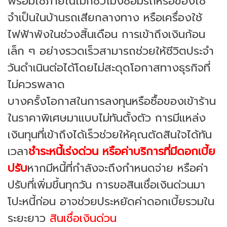
พร้อมใช้ภายในไม่กี่ชั่วโมง
ซ่อมรถหรือของใช้
จำเป็นในบ้าน
รถเสียกลางทาง หรือเครื่องใช้
ไฟฟ้าพังในช่วงสิ้นเดือน การเข้าถึงเงินก้อน
เล็ก ๆ อย่างรวดเร็วสามารถช่วยให้ชีวิตประจำ
วันดำเนินต่อได้โดยไม่สะดุด
โอกาสทางธุรกิจที่
ไม่ควรพลาด
บางครั้งโอกาสในการลงทุนหรือซื้อของเข้าร้าน
ในราคาพิเศษมาแบบไม่ทันตั้งตัว การมีแหล่ง
เงินทุนที่เข้าถึงได้เร็วช่วยให้คุณตัดสินใจได้ทัน
เวลา
ชำระหนี้เร่งด่วน หรือค่าบริการที่มีดอกเบี้ย
ปรับ
หากมีหนี้ที่กำลังจะถึงกำหนดจ่าย หรือค่า
ปรับที่เพิ่มขึ้นทุกวัน การขอสินเชื่อเงินด่วนมา
โปะหนี้ก่อน อาจช่วยประหยัดค่าดอกเบี้ยรวมใน
ระยะยาว
สินเชื่อเงินด่วน