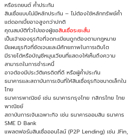
หรือรถยนต์ ค้ำประกัน
สินเชื่อแบบไม่มีหลักประกัน – ไม่ต้องใช้หลักทรัพย์ค้ำ
แต่ดอกเบี้ยอาจสูงกว่าปกติ
คุณสมบัติทั่วไปของผู้ขอ
สินเชื่อระยะสั้น
เป็นเจ้าของธุรกิจที่จดทะเบียนถูกต้องตามกฎหมาย
มีแผนธุรกิจที่ชัดเจนและมีศักยภาพในการเติบโต
มีรายได้หรือบัญชีหมุนเวียนที่แสดงให้เห็นถึงความ
สามารถในการชำระหนี้
อาจต้องมีประวัติเครดิตที่ดี หรือผู้ค้ำประกัน
ธนาคารและสถาบันการเงินที่ให้สินเชื่อธุรกิจขนาดเล็กใน
ไทย
ธนาคารพาณิชย์ เช่น ธนาคารกรุงไทย กสิกรไทย ไทย
พาณิชย์
สถาบันการเงินเฉพาะกิจ เช่น ธนาคารออมสิน ธนาคาร
SME D Bank
แพลตฟอร์มสินเชื่อออนไลน์ (P2P Lending) เช่น JFin,