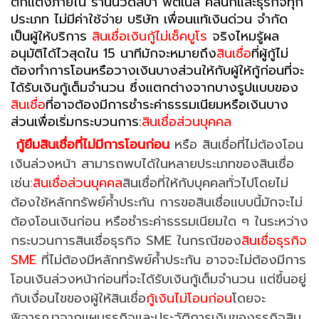
ตกแต่งภายใน ร้านนวดสปา ฟิตเนส คลินิกและธุรกิจทุก
ประเภท ไม่มีค่าใช้จ่าย บริษัท เพื่อนแท้เงินด่วน จำกัด
เป็นผู้ให้บริการ
สินเชื่อเงินกู้ไม่เช็คบูโร
จริงไหมรู้ผล
อนุมัติได้ไวสุดใน 15 นาทีมักจะหมายถึง
สินเชื่อ
ที่ผู้กู้ไม่
ต้องทำการโอนหรือวางเงินบางส่วนให้กับผู้ให้กู้ก่อนที่จะ
ได้รับเงินกู้เต็มจำนวน ซึ่งแตกต่างจากบางรูปแบบของ
สินเชื่อ
ที่อาจต้องมีการชำระค่าธรรมเนียมหรือเงินบาง
ส่วนเพื่อเริ่มกระบวนการ:
สินเชื่อส่วนบุคคล
กู้ยืมสินเชื่อที่ไม่มีการโอนก่อน
หรือ สินเชื่อที่ไม่ต้องโอน
เงินล่วงหน้า สามารถพบได้ในหลายประเภทของสินเชื่อ
เช่น
:สินเชื่อส่วนบุคคล
สินเชื่อที่ให้กับบุคคลทั่วไปโดยไม่
ต้องใช้หลักทรัพย์ค้ำประกัน การขอสินเชื่อแบบนี้มักจะไม่
ต้องโอนเงินก่อน หรือชำระค่าธรรมเนียมใด ๆ ในระหว่าง
กระบวนการสินเชื่อธุรกิจ SME ในกรณีของ
สินเชื่อธุรกิจ
SME
ที่ไม่ต้องมีหลักทรัพย์ค้ำประกัน อาจจะไม่ต้องมีการ
โอนเงินล่วงหน้าก่อนที่จะได้รับเงินกู้เต็มจำนวน แต่ขึ้นอยู่
กับเงื่อนไขของผู้ให้สินเชื่อ
กู้เงินไม่โอนก่อน
โดยจะ
พิจารณาจากแผนธุรกิจและประวัติการเงินของธุรกิจสิน