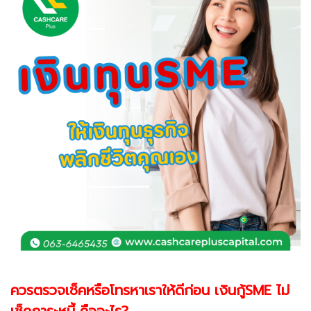
ควรตรวจเช็คหรือโทรหาเราให้ดีก่อน เงินกู้SME ไม่
เช็คภาระหนี้ คืออะไร?